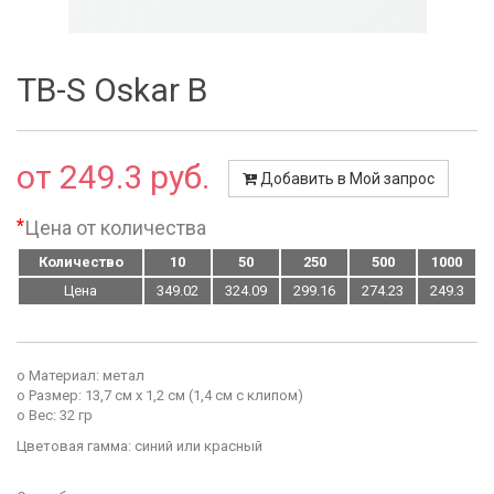
TB-S Oskar B
от 249.3 руб.
Добавить в Мой запрос
*
Цена от количества
Количество
10
50
250
500
1000
Цена
349.02
324.09
299.16
274.23
249.3
o Материал: метал
o Размер: 13,7 см х 1,2 см (1,4 см с клипом)
o Вес: 32 гр
Цветовая гамма: синий или красный