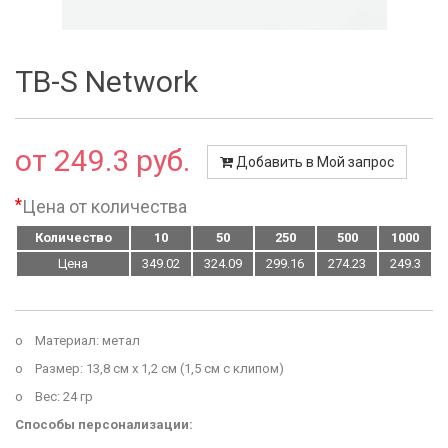
TB-S Network
от 249.3 руб.
Добавить в Мой запрос
*
Цена от количества
Количество
10
50
250
500
1000
Цена
349.02
324.09
299.16
274.23
249.3
o Материал: метал
o Размер: 13,8 см х 1,2 см (1,5 см с клипом)
o Вес: 24 гр
Способы персонализации: