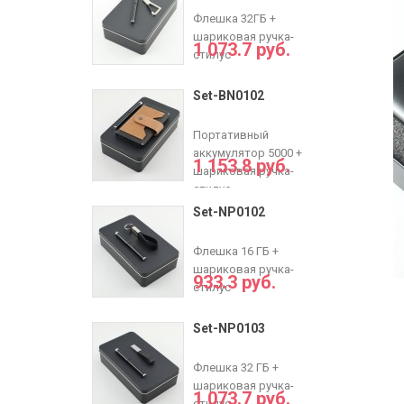
Флешка 32ГБ +
шариковая ручка-
1 073.7 руб.
стилус
Set-BN0102
Портативный
аккумулятор 5000 +
1 153.8 руб.
шариковая ручка-
стилус
Set-NP0102
Флешка 16 ГБ +
шариковая ручка-
933.3 руб.
стилус
Set-NP0103
Флешка 32 ГБ +
шариковая ручка-
1 073.7 руб.
стилус