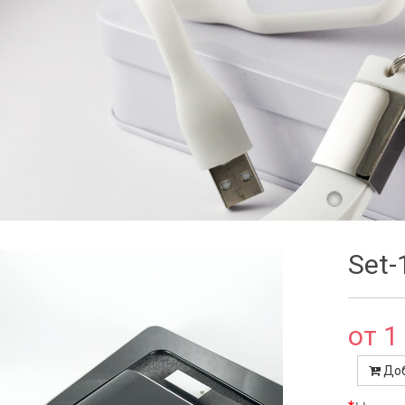
Set
от 1
Доб
Set-NP0103
Selfie Light