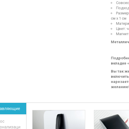
Совсес
стилус
Подход
Размер.
см х 1 см
Матери
Цвет: 
Магнит
Металлич
Подробне
вкладке 
Вы так ж
включить
нарезает
желанию
тавляющие
ос
онализаци