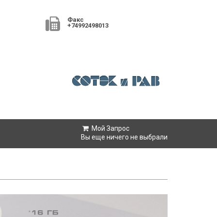
Факс
+74992498013
Мой Запрос
Вы еще ничего не выбрали