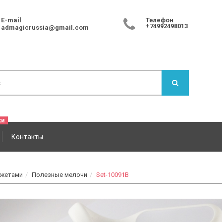
E-mail
Телефон
+74992498013
admagicrussia@gmail.com
Контакты
джетами
Полезные мелочи
Set-10091B