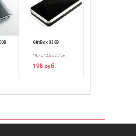
00B
GiftBox 03KB
Power K-B
19,7 х 12,5 х 2,7 см.
MicroUSB data кабел
198 руб.
117 руб.
Е
ПОДРОБНЕЕ
ПОДРОБНЕЕ