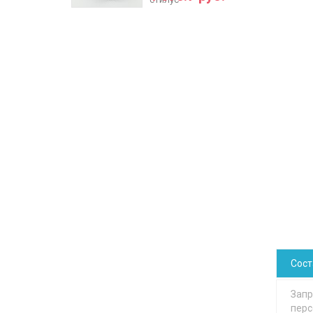
Сос
Запр
перс