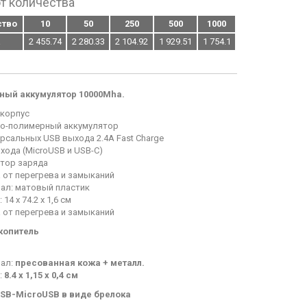
т количества
фонарик
ство
10
50
250
500
1000
прищепке
а
2 455.74
2 280.33
2 104.92
1 929.51
1 754.1
ный аккумулятор 10000Mha.
 корпус
о-полимерный аккумулятор
ерсальных USB выхода 2.4А Fast Charge
входа (MicroUSB и USB-C)
тор заряда
 от перегрева и замыканий
ал: матовый пластик
 14 х 74.2 х 1,6 см
 от перегрева и замыканий
копитель
ал:
пресованная кожа + металл.
:
8.4 х 1,15 х 0,4 см
SB-MicroUSB в виде брелока