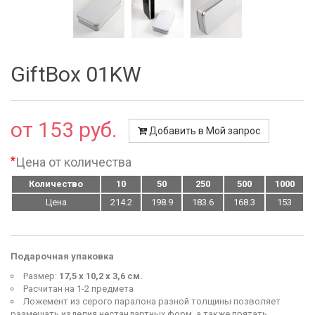
GiftBox 01KW
от 153 руб.
Добавить в Мой запрос
*
Цена от количества
Количество
10
50
250
500
1000
Цена
214.2
198.9
183.6
168.3
153
Подарочная упаковка
Размер:
17,5 х 10,2 х 3,6 см.
Расчитан на 1-2 предмета
Ложемент из серого паралона разной толщины позволяет
размещать изделия нестандартных форм, а также прятать