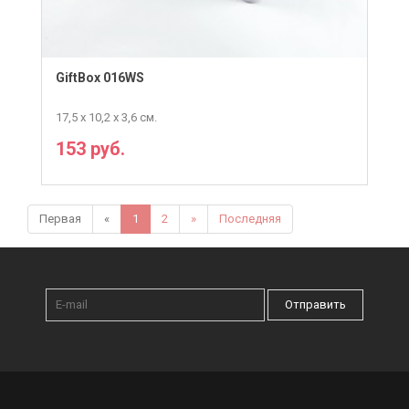
GiftBox 016WS
17,5 х 10,2 х 3,6 см.
153 руб.
ПОДРОБНЕЕ
Первая
«
1
2
»
Последняя
Отправить