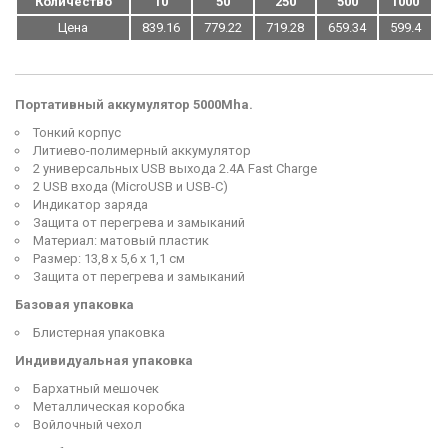
Количество
10
50
250
500
1000
Цена
839.16
779.22
719.28
659.34
599.4
Портативный аккумулятор 5000Mha.
Тонкий корпус
Литиево-полимерный аккумулятор
2 универсальных USB выхода 2.4А Fast Charge
2 USB входа (MicroUSB и USB-C)
Индикатор заряда
Защита от перегрева и замыканий
Материал: матовый пластик
Размер: 13,8 х 5,6 х 1,1 см
Защита от перегрева и замыканий
Базовая упаковка
Блистерная упаковка
Индивидуальная упаковка
Бархатный мешочек
Металлическая коробка
Войлочный чехол